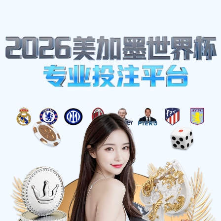
服务案例
首页
/
服务案例