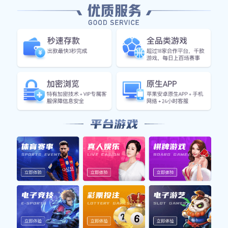
发展。从最初的业余联赛到如今的职业联赛，中国足
球逐渐走向了规范化和专业化。尽管面临许多挑战，
但仍然有无数球员为此付出了辛勤努力，使得这项运
动逐步在国内扎根。
近年来，中国足球在青训体系、职业俱乐部建设等方
面取得了一些成绩。一些年轻球员开始崭露头角，他
们不仅具备了扎实的基本功，还有着良好的心理素
质。这使得国家队在国际赛事中的表现逐渐提升，为
今后的发展奠定了基础。
然而，中国足球依然面临诸多困难，如资金短缺、管
理不善等问题。因此，在迎战巴基斯坦的过程中，不
仅需要展示球队实力，更需要团结一致，共同克服困
难。在这样的背景下，这场比赛显得尤为重要，它不
仅是一场竞技赛事，更是一次团队凝聚力和奋斗精神
的大检阅。
2、团队精神的重要性