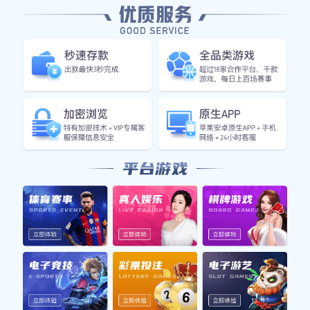
中始终强调合作与默契。他们不仅仅是单打独斗，而
是在场上形成一个紧密相连的整体，每位球员都明确
自己的角色与责任。这样的团结使得球队在面对困难
时能够互相支持，共同克服挑战。
例如，在一次关键比赛前夕，球队内部进行了一次特
别的团建活动，通过分享彼此的故事和经历，加强了
球员之间的信任感。这种情感上的联结，让每位球员
都能充分发挥自己的潜力，并愿意为整个团队付出更
多。在赛场上，他们能够用心传递每一次传球，与队
友形成良好的配合，最终实现共同目标。
此外，中丙足球队在赛后总结会议上，也强调了团队
协作的重要性。无论是胜利还是失利，他们都会认真
分析比赛中的表现，并讨论如何进一步提升团队战斗
力。这种自我反省和共享经验，使得整个球队不断进
步，更加成熟。
2、训练与比赛的艰辛